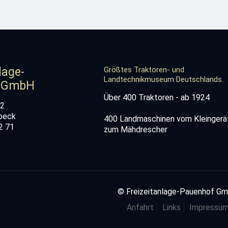
lage-
Größtes Traktoren- und
Landtechnikmuseum Deutschlands.
 GmbH
Über 400 Traktoren - ab 1924
72
beck
400 Landmaschinen vom Kleingerät
22 71
zum Mähdrescher
© Freizeitanlage-Pauenhof G
Anfahrt
Links
Impressu